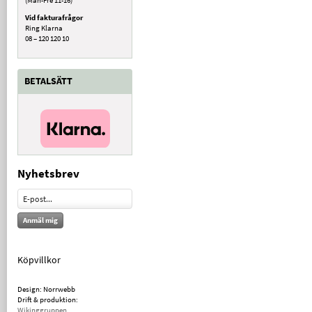
Vid fakturafrågor
Ring Klarna
08 – 120 120 10
BETALSÄTT
Nyhetsbrev
Anmäl mig
Köpvillkor
Design: Norrwebb
Drift & produktion:
Wikinggruppen