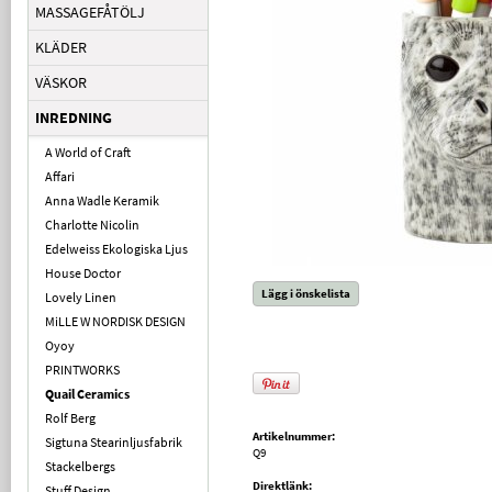
MASSAGEFÅTÖLJ
KLÄDER
VÄSKOR
INREDNING
A World of Craft
Affari
Anna Wadle Keramik
Charlotte Nicolin
Edelweiss Ekologiska Ljus
House Doctor
Lägg i önskelista
Lovely Linen
MiLLE W NORDISK DESIGN
Oyoy
PRINTWORKS
Quail Ceramics
Rolf Berg
Artikelnummer:
Sigtuna Stearinljusfabrik
Q9
Stackelbergs
Direktlänk:
Stuff Design