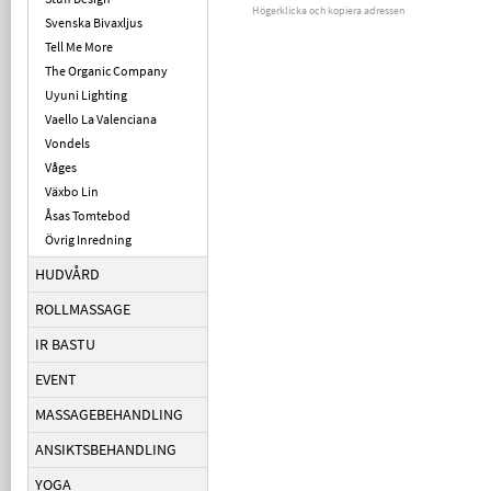
Högerklicka och kopiera adressen
Svenska Bivaxljus
Tell Me More
The Organic Company
Uyuni Lighting
Vaello La Valenciana
Vondels
Våges
Växbo Lin
Åsas Tomtebod
Övrig Inredning
HUDVÅRD
ROLLMASSAGE
IR BASTU
EVENT
MASSAGEBEHANDLING
ANSIKTSBEHANDLING
YOGA