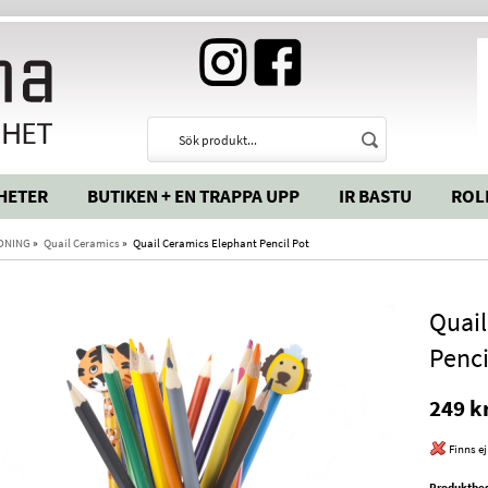
HETER
BUTIKEN + EN TRAPPA UPP
IR BASTU
ROL
DNING
»
Quail Ceramics
»
Quail Ceramics Elephant Pencil Pot
Quail
Penci
249 k
Finns ej
Produktbes