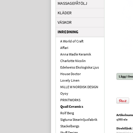
MASSAGEFÅTÖLJ
KLÄDER
VÄSKOR
INREDNING
A World of Craft
Affari
Anna Wadle Keramik
Charlotte Nicolin
Edelweiss Ekologiska Ljus
House Doctor
Lägg i öns
Lovely Linen
MiLLE W NORDISK DESIGN
Oyoy
PRINTWORKS
Quail Ceramics
Rolf Berg
Artikelnum
Sigtuna Stearinljusfabrik
q990-ele
Stackelbergs
Direktlänk:
Stuff Design
Högerklicka 