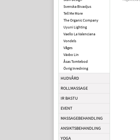
Svenska Bivaxljus
Tell Me More
The Organic Company
Uyuni Lighting
Vaello La Valenciana
Vondels
Våges
Växbo Lin
Åsas Tomtebod
Övrig Inredning
HUDVÅRD
ROLLMASSAGE
IR BASTU
EVENT
MASSAGEBEHANDLING
ANSIKTSBEHANDLING
YOGA