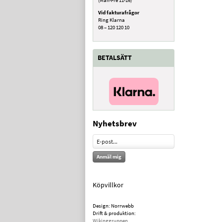
Vid fakturafrågor
Ring Klarna
08 – 120 120 10
BETALSÄTT
Nyhetsbrev
Anmäl mig
Köpvillkor
Design: Norrwebb
Drift & produktion:
Wikinggruppen