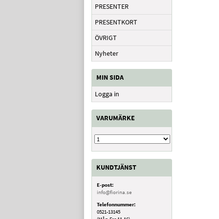
PRESENTER
PRESENTKORT
ÖVRIGT
Nyheter
MIN SIDA
Logga in
VARUMÄRKE
KUNDTJÄNST
E-post:
info@fiorina.se
Telefonnummer:
0521-13145
(Mån-Fre 11-16)