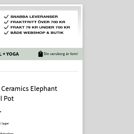
L + YOGA
Din varukorg är tom!
 Ceramics Elephant
l Pot
r
 i lager
krivning: