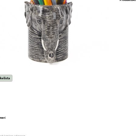
kelista
mer:
och kopiera adressen