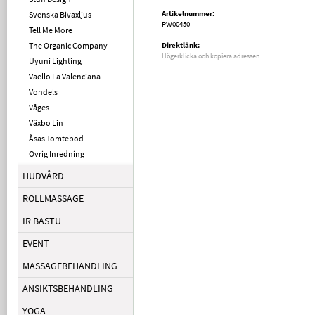
Artikelnummer:
Svenska Bivaxljus
PW00450
Tell Me More
The Organic Company
Direktlänk:
Högerklicka och kopiera adressen
Uyuni Lighting
Vaello La Valenciana
Vondels
Våges
Växbo Lin
Åsas Tomtebod
Övrig Inredning
HUDVÅRD
ROLLMASSAGE
IR BASTU
EVENT
MASSAGEBEHANDLING
ANSIKTSBEHANDLING
YOGA