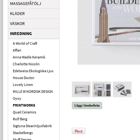
MASSAGEFÅTÖLJ
KLÄDER
VÄSKOR
INREDNING
A World of Craft
Affari
Anna Wadle Keramik
Charlotte Nicolin
Edelweiss Ekologiska Ljus
House Doctor
Lovely Linen
MiLLE W NORDISK DESIGN
Oyoy
PRINTWORKS
Lägg i önskelista
Quail Ceramics
Rolf Berg
Sigtuna Stearinljusfabrik
Stackelbergs
Stuff Design