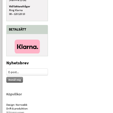
Vid fakturafrågor
Ring Klarna
08 – 120 120 10
BETALSÄTT
Nyhetsbrev
Anmäl mig
Köpvillkor
Design: Norrwebb
Drift & produktion:
Wikinggruppen