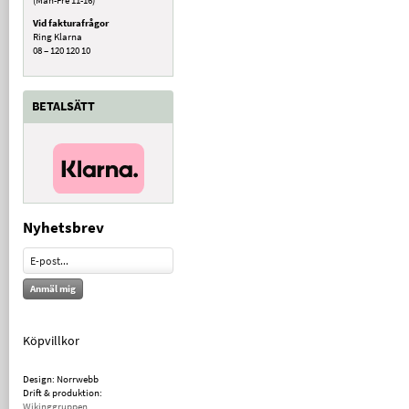
Vid fakturafrågor
Ring Klarna
08 – 120 120 10
BETALSÄTT
Nyhetsbrev
Anmäl mig
Köpvillkor
Design: Norrwebb
Drift & produktion:
Wikinggruppen