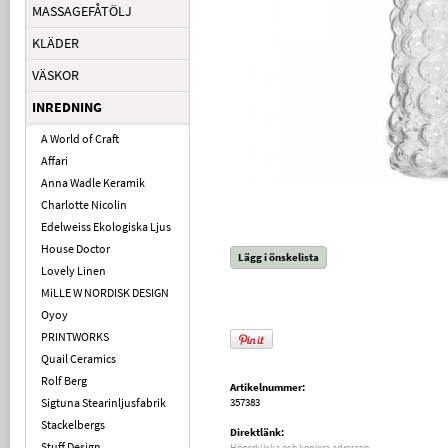
MASSAGEFÅTÖLJ
KLÄDER
VÄSKOR
INREDNING
A World of Craft
Affari
Anna Wadle Keramik
Charlotte Nicolin
Edelweiss Ekologiska Ljus
House Doctor
Lägg i önskelista
Lovely Linen
MiLLE W NORDISK DESIGN
Oyoy
PRINTWORKS
Quail Ceramics
Rolf Berg
Artikelnummer:
Sigtuna Stearinljusfabrik
357383
Stackelbergs
Direktlänk:
Stuff Design
Högerklicka och kopiera adressen