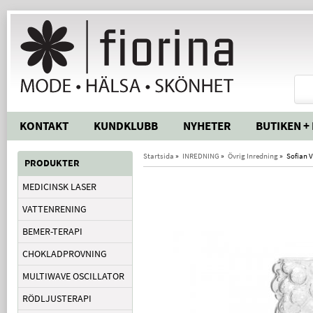
KONTAKT
KUNDKLUBB
NYHETER
BUTIKEN +
Startsida
»
INREDNING
»
Övrig Inredning
»
Sofian V
PRODUKTER
MEDICINSK LASER
VATTENRENING
BEMER-TERAPI
CHOKLADPROVNING
MULTIWAVE OSCILLATOR
RÖDLJUSTERAPI