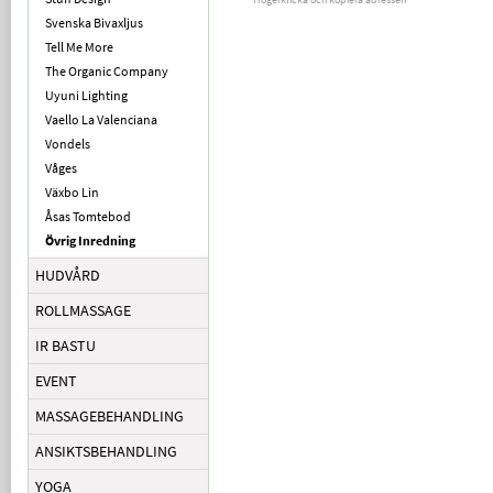
Svenska Bivaxljus
Tell Me More
The Organic Company
Uyuni Lighting
Vaello La Valenciana
Vondels
Våges
Växbo Lin
Åsas Tomtebod
Övrig Inredning
HUDVÅRD
ROLLMASSAGE
IR BASTU
EVENT
MASSAGEBEHANDLING
ANSIKTSBEHANDLING
YOGA