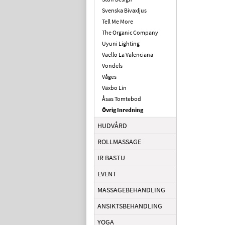
Svenska Bivaxljus
Tell Me More
The Organic Company
Uyuni Lighting
Vaello La Valenciana
Vondels
Våges
Växbo Lin
Åsas Tomtebod
Övrig Inredning
HUDVÅRD
ROLLMASSAGE
IR BASTU
EVENT
MASSAGEBEHANDLING
ANSIKTSBEHANDLING
YOGA