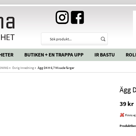
HETER
BUTIKEN + EN TRAPPA UPP
IR BASTU
ROL
DNING
»
Övrig Inredning
»
Ägg D4 H 6,7 Mixade färger
Ägg D
39 kr
Finns ej
Produktbes