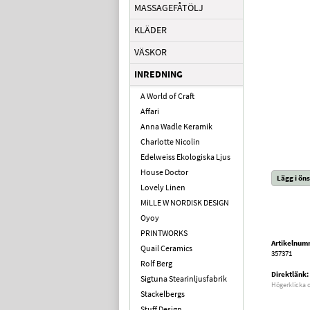
MASSAGEFÅTÖLJ
KLÄDER
VÄSKOR
INREDNING
A World of Craft
Affari
Anna Wadle Keramik
Charlotte Nicolin
Edelweiss Ekologiska Ljus
House Doctor
Lägg i öns
Lovely Linen
MiLLE W NORDISK DESIGN
Oyoy
PRINTWORKS
Artikelnum
Quail Ceramics
357371
Rolf Berg
Direktlänk:
Sigtuna Stearinljusfabrik
Högerklicka 
Stackelbergs
Stuff Design