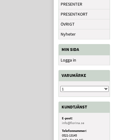
PRESENTER
PRESENTKORT
ÖVRIGT
Nyheter
MIN SIDA
Logga in
VARUMÄRKE
KUNDTJÄNST
E-post:
info@fiorina.se
Telefonnummer:
0521-13145
(Mån-Fre 11-16)