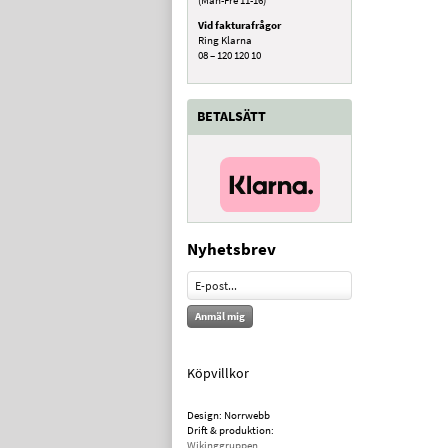
Vid fakturafrågor
Ring Klarna
08 – 120 120 10
BETALSÄTT
Nyhetsbrev
Anmäl mig
Köpvillkor
Design: Norrwebb
Drift & produktion:
Wikinggruppen