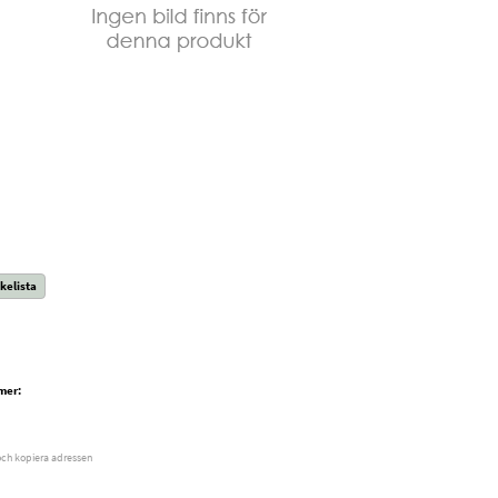
kelista
mer:
och kopiera adressen