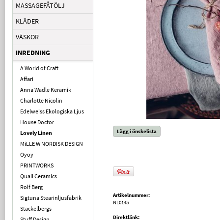
MASSAGEFÅTÖLJ
KLÄDER
VÄSKOR
INREDNING
A World of Craft
Affari
Anna Wadle Keramik
Charlotte Nicolin
Edelweiss Ekologiska Ljus
House Doctor
Lägg i önskelista
Lovely Linen
MiLLE W NORDISK DESIGN
Oyoy
PRINTWORKS
Quail Ceramics
Rolf Berg
Artikelnummer:
Sigtuna Stearinljusfabrik
NL0145
Stackelbergs
Direktlänk:
Stuff Design