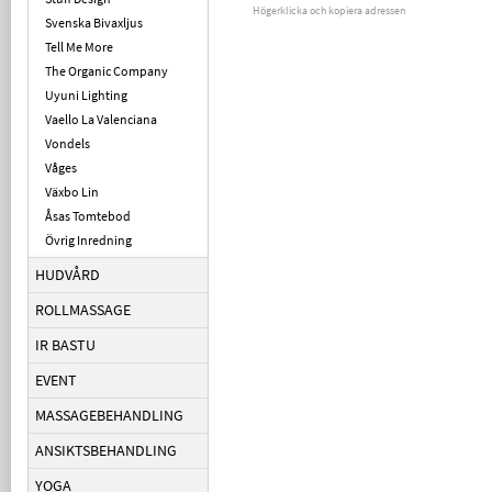
Högerklicka och kopiera adressen
Svenska Bivaxljus
Tell Me More
The Organic Company
Uyuni Lighting
Vaello La Valenciana
Vondels
Våges
Växbo Lin
Åsas Tomtebod
Övrig Inredning
HUDVÅRD
ROLLMASSAGE
IR BASTU
EVENT
MASSAGEBEHANDLING
ANSIKTSBEHANDLING
YOGA