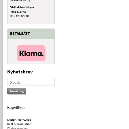
Vid fakturafrågor
Ring Klarna
08 – 120 120 10
BETALSÄTT
Nyhetsbrev
Anmäl mig
Köpvillkor
Design: Norrwebb
Drift & produktion:
Wikinggruppen