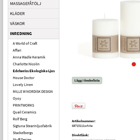
MASSAGEFÅTÖLJ
KLÄDER
VÄSKOR
INREDNING
A World of Craft
Affari
Anna Wadle Keramik
Charlotte Nicolin
Edelweiss Ekologiska Ljus
House Doctor
Lägg i önskelista
Lovely Linen
MiLLE W NORDISK DESIGN
Oyoy
PRINTWORKS
Quail Ceramics
Rolf Berg
Artikelnummer:
Sigtuna Stearinljusfabrik
68715111white
Stackelbergs
Direktlänk:
Stuff Design
Högerklicka och kopiera adressen