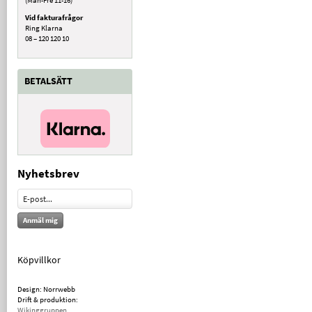
Vid fakturafrågor
Ring Klarna
08 – 120 120 10
BETALSÄTT
Nyhetsbrev
Anmäl mig
Köpvillkor
Design: Norrwebb
Drift & produktion:
Wikinggruppen