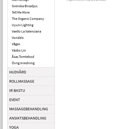
Svenska Bivaxljus
Tell Me More
The Organic Company
Uyuni Lighting
Vaello La Valenciana
Vondels
Våges
Växbo Lin
Åsas Tomtebod
Övrig Inredning
HUDVÅRD
ROLLMASSAGE
IR BASTU
EVENT
MASSAGEBEHANDLING
ANSIKTSBEHANDLING
YOGA