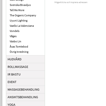
Högerklicka och kopiera adressen
Svenska Bivaxljus
Tell Me More
The Organic Company
Uyuni Lighting
Vaello La Valenciana
Vondels
Våges
Växbo Lin
Åsas Tomtebod
Övrig Inredning
HUDVÅRD
ROLLMASSAGE
IR BASTU
EVENT
MASSAGEBEHANDLING
ANSIKTSBEHANDLING
YOGA