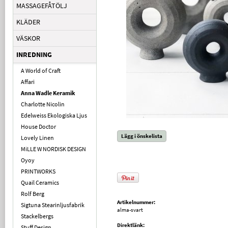
MASSAGEFÅTÖLJ
KLÄDER
VÄSKOR
INREDNING
A World of Craft
Affari
Anna Wadle Keramik
Charlotte Nicolin
Edelweiss Ekologiska Ljus
House Doctor
Lägg i önskelista
Lovely Linen
MiLLE W NORDISK DESIGN
Oyoy
PRINTWORKS
Quail Ceramics
Rolf Berg
Artikelnummer:
Sigtuna Stearinljusfabrik
alma-svart
Stackelbergs
Direktlänk:
Stuff Design