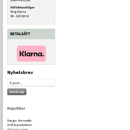
Vid fakturafrågor
Ring Klarna
08 – 120 120 10
BETALSÄTT
Nyhetsbrev
Anmäl mig
Köpvillkor
Design: Norrwebb
Drift & produktion:
Wikinggruppen