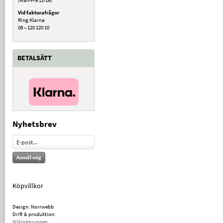
Vid fakturafrågor
Ring Klarna
08 – 120 120 10
BETALSÄTT
Nyhetsbrev
Anmäl mig
Köpvillkor
Design: Norrwebb
Drift & produktion:
Wikinggruppen