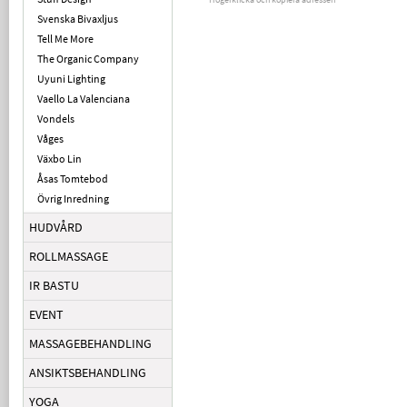
Svenska Bivaxljus
Tell Me More
The Organic Company
Uyuni Lighting
Vaello La Valenciana
Vondels
Våges
Växbo Lin
Åsas Tomtebod
Övrig Inredning
HUDVÅRD
ROLLMASSAGE
IR BASTU
EVENT
MASSAGEBEHANDLING
ANSIKTSBEHANDLING
YOGA