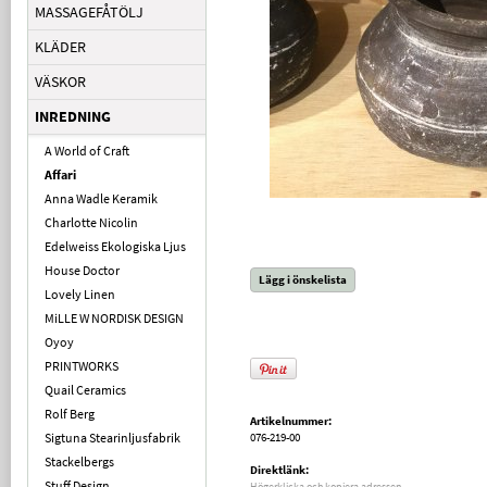
MASSAGEFÅTÖLJ
KLÄDER
VÄSKOR
INREDNING
A World of Craft
Affari
Anna Wadle Keramik
Charlotte Nicolin
Edelweiss Ekologiska Ljus
House Doctor
Lägg i önskelista
Lovely Linen
MiLLE W NORDISK DESIGN
Oyoy
PRINTWORKS
Quail Ceramics
Rolf Berg
Artikelnummer:
Sigtuna Stearinljusfabrik
076-219-00
Stackelbergs
Direktlänk:
Stuff Design
Högerklicka och kopiera adressen