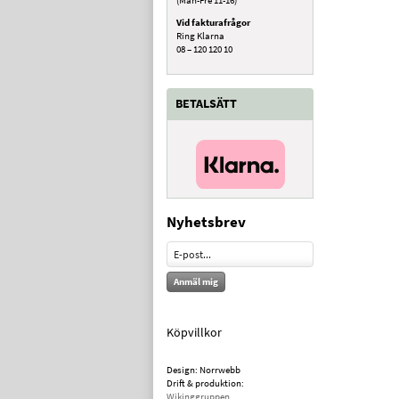
Vid fakturafrågor
Ring Klarna
08 – 120 120 10
BETALSÄTT
Nyhetsbrev
Anmäl mig
Köpvillkor
Design: Norrwebb
Drift & produktion:
Wikinggruppen