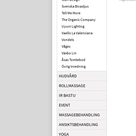
Svenska Bivaxljus
Tell Me More
The Organic Company
Uyuni Lighting
Vaello La Valenciana
Vondels
Våges
Växbo Lin
Åsas Tomtebod
Övrig Inredning
HUDVÅRD
ROLLMASSAGE
IR BASTU
EVENT
MASSAGEBEHANDLING
ANSIKTSBEHANDLING
YOGA