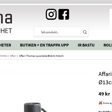
HETER
BUTIKEN + EN TRAPPA UPP
IR BASTU
ROL
DNING
»
Affari
»
Affari Thomas Ljusstake Ø13cm H11cm
Affar
Ø13c
49 kr
Finns ej
Produktbes