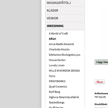
MASSAGEFÅTÖLJ
KLÄDER
VÄSKOR
INREDNING
A World of Craft
Affari
Anna Wadle Keramik
Charlotte Nicolin
Edelweiss Ekologiska Ljus
House Doctor
Lägg i öns
Lovely Linen
MiLLE W NORDISK DESIGN
Oyoy
PRINTWORKS
Quail Ceramics
Rolf Berg
Artikelnum
Sigtuna Stearinljusfabrik
797-012-05
Stackelbergs
Direktlänk:
Stuff Design
Högerklicka 