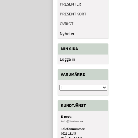
PRESENTER
PRESENTKORT
ÖVRIGT
Nyheter
MIN SIDA
Logga in
VARUMÄRKE
KUNDTJÄNST
E-post:
info@fiorina.se
Telefonnummer:
0521-13145
(Mån-Fre 11-16)