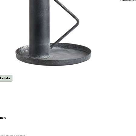
kelista
mer:
och kopiera adressen