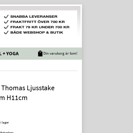
L + YOGA
Din varukorg är tom!
i Thomas Ljusstake
m H11cm
 i lager
krivning: