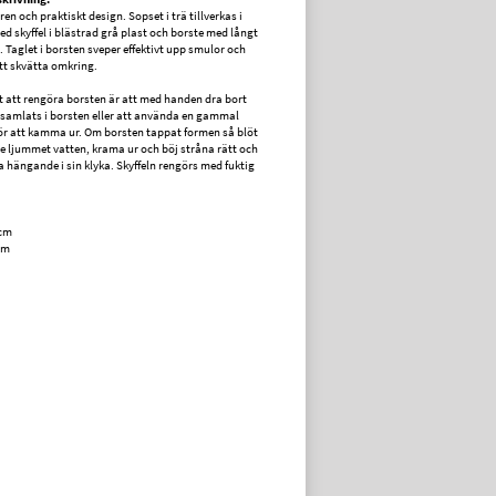
lren och praktiskt design. Sopset i trä tillverkas i
ed skyffel i blästrad grå plast och borste med långt
l. Taglet i borsten sveper effektivt upp smulor och
tt skvätta omkring.
t att rengöra borsten är att med handen dra bort
amlats i borsten eller att använda en gammal
ör att kamma ur. Om borsten tappat formen så blöt
ite ljummet vatten, krama ur och böj stråna rätt och
ka hängande i sin klyka. Skyffeln rengörs med fuktig
 cm
cm