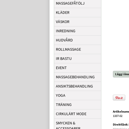
MASSAGEFÅTÖLJ
KLÄDER
VÄSKOR
INREDNING
HUDVÅRD
ROLLMASSAGE
IR BASTU
EVENT
Lägg i öns
MASSAGEBEHANDLING
ANSIKTSBEHANDLING
YOGA
TRÄNING
Artikelnum
CIRKULÄRT MODE
1337-02
SMYCKEN &
Direktlänk:
ACCESSOARER
Högerklicka 