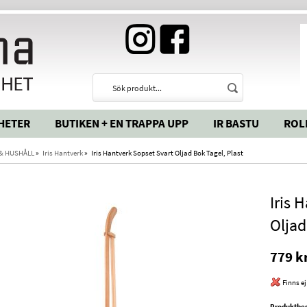
HETER
BUTIKEN + EN TRAPPA UPP
IR BASTU
ROL
& HUSHÅLL
»
Iris Hantverk
»
Iris Hantverk Sopset Svart Oljad Bok Tagel, Plast
Iris 
Oljad
779 k
Finns ej
Produktbes