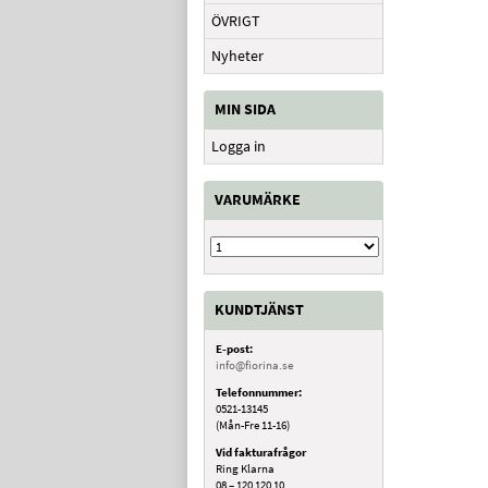
ÖVRIGT
Nyheter
MIN SIDA
Logga in
VARUMÄRKE
KUNDTJÄNST
E-post:
info@fiorina.se
Telefonnummer:
0521-13145
(Mån-Fre 11-16)
Vid fakturafrågor
Ring Klarna
08 – 120 120 10