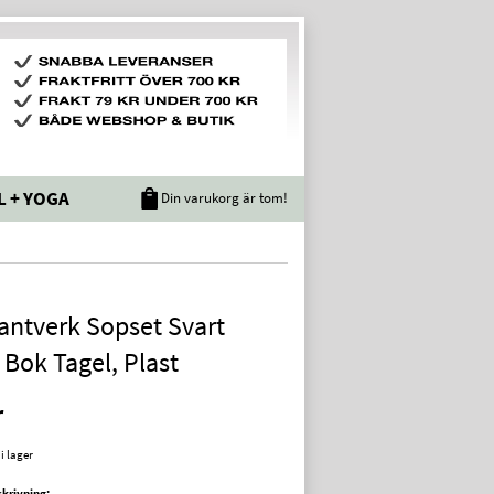
L + YOGA
Din varukorg är tom!
Hantverk Sopset Svart
 Bok Tagel, Plast
r
 i lager
krivning: