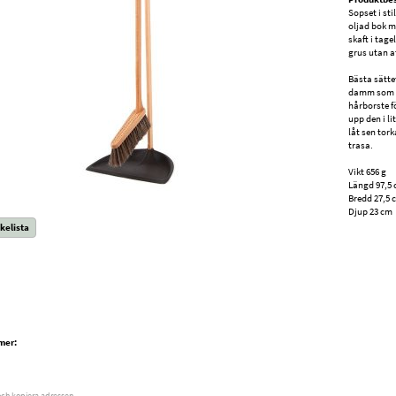
Sopset i sti
oljad bok m
skaft i tage
grus utan a
Bästa sätte
damm som s
hårborste f
upp den i l
låt sen tor
trasa.
Vikt 656 g
Längd 97,5
Bredd 27,5 
Djup 23 cm
kelista
mer:
och kopiera adressen