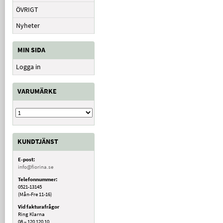
ÖVRIGT
Nyheter
MIN SIDA
Logga in
VARUMÄRKE
KUNDTJÄNST
E-post:
info@fiorina.se
Telefonnummer:
0521-13145
(Mån-Fre 11-16)
Vid fakturafrågor
Ring Klarna
08 – 120 120 10