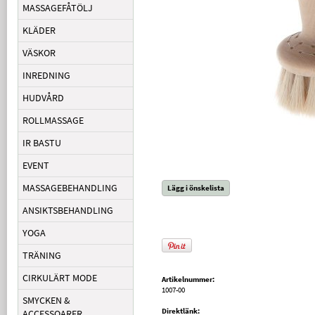
MASSAGEFÅTÖLJ
KLÄDER
VÄSKOR
INREDNING
HUDVÅRD
ROLLMASSAGE
IR BASTU
EVENT
MASSAGEBEHANDLING
Lägg i önskelista
ANSIKTSBEHANDLING
YOGA
TRÄNING
CIRKULÄRT MODE
Artikelnummer:
1007-00
SMYCKEN &
Direktlänk:
ACCESSOARER