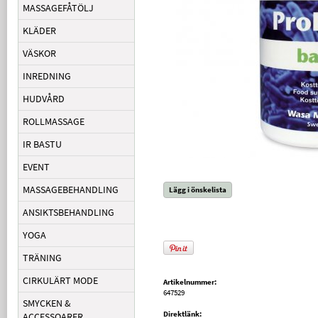
MASSAGEFÅTÖLJ
KLÄDER
VÄSKOR
INREDNING
HUDVÅRD
ROLLMASSAGE
IR BASTU
EVENT
MASSAGEBEHANDLING
Lägg i önskelista
ANSIKTSBEHANDLING
YOGA
TRÄNING
CIRKULÄRT MODE
Artikelnummer:
647529
SMYCKEN &
Direktlänk:
ACCESSOARER