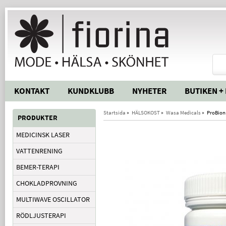
KONTAKT
KUNDKLUBB
NYHETER
BUTIKEN +
Startsida
»
HÄLSOKOST
»
Wasa Medicals
»
ProBion 
PRODUKTER
MEDICINSK LASER
VATTENRENING
BEMER-TERAPI
CHOKLADPROVNING
MULTIWAVE OSCILLATOR
RÖDLJUSTERAPI