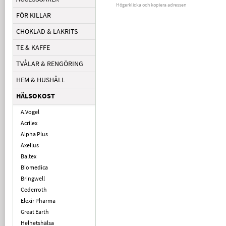
Högerklicka och kopiera adressen
FÖR KILLAR
CHOKLAD & LAKRITS
TE & KAFFE
TVÅLAR & RENGÖRING
HEM & HUSHÅLL
HÄLSOKOST
A.Vogel
Acrilex
Alpha Plus
Axellus
Baltex
Biomedica
Bringwell
Cederroth
Elexir Pharma
Great Earth
Helhetshälsa