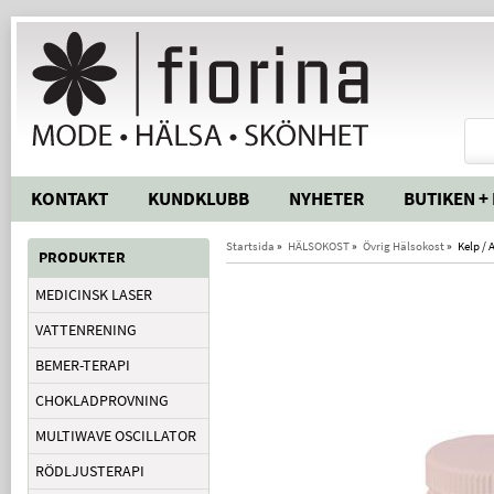
KONTAKT
KUNDKLUBB
NYHETER
BUTIKEN +
Startsida
»
HÄLSOKOST
»
Övrig Hälsokost
»
Kelp / 
PRODUKTER
MEDICINSK LASER
VATTENRENING
BEMER-TERAPI
CHOKLADPROVNING
MULTIWAVE OSCILLATOR
RÖDLJUSTERAPI