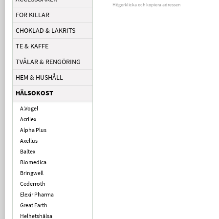
Högerklicka och kopiera adressen
FÖR KILLAR
CHOKLAD & LAKRITS
TE & KAFFE
TVÅLAR & RENGÖRING
HEM & HUSHÅLL
HÄLSOKOST
A.Vogel
Acrilex
Alpha Plus
Axellus
Baltex
Biomedica
Bringwell
Cederroth
Elexir Pharma
Great Earth
Helhetshälsa