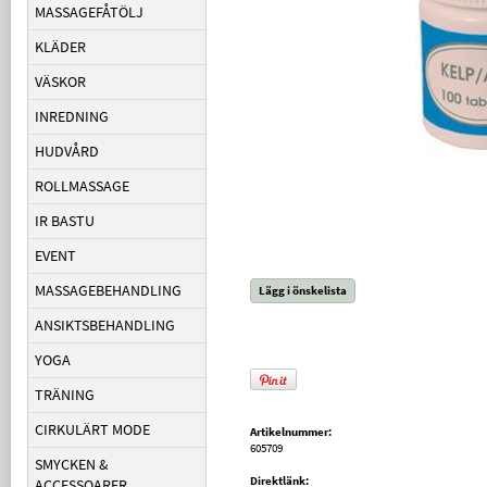
MASSAGEFÅTÖLJ
KLÄDER
VÄSKOR
INREDNING
HUDVÅRD
ROLLMASSAGE
IR BASTU
EVENT
MASSAGEBEHANDLING
Lägg i önskelista
ANSIKTSBEHANDLING
YOGA
TRÄNING
CIRKULÄRT MODE
Artikelnummer:
605709
SMYCKEN &
Direktlänk:
ACCESSOARER