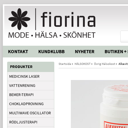
KONTAKT
KUNDKLUBB
NYHETER
BUTIKEN +
Startsida
»
HÄLSOKOST
»
Övrig Hälsokost
»
Alkavit
PRODUKTER
MEDICINSK LASER
VATTENRENING
BEMER-TERAPI
CHOKLADPROVNING
MULTIWAVE OSCILLATOR
RÖDLJUSTERAPI