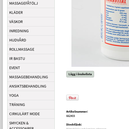
MASSAGEFÅTÖLJ
KLÄDER
VÄSKOR
INREDNING
HUDVÅRD
ROLLMASSAGE
IR BASTU
EVENT
Lägg i önskelista
MASSAGEBEHANDLING
ANSIKTSBEHANDLING
YOGA
TRÄNING
Artikelnummer:
CIRKULÄRT MODE
662403
SMYCKEN &
Direktlänk:
ACCESSOARER
Högerklicka och kopiera adressen