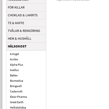
FÖR KILLAR
CHOKLAD & LAKRITS
TE & KAFFE
TVÅLAR & RENGÖRING
HEM & HUSHÅLL
HÄLSOKOST
A.Vogel
Acrilex
Alpha Plus
Axellus
Baltex
Biomedica
Bringwell
Cederroth
Elexir Pharma
Great Earth
Helhetshälsa