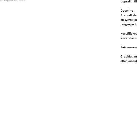
upprätthåll
Dosering
1 tablett d
en 12 veckor
längre peri
Kosttillsko
användas so
Rekommender
Gravida, a
efter konsu