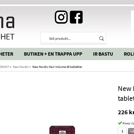
HETER
BUTIKEN + EN TRAPPA UPP
IR BASTU
ROL
OKOST
»
New Nordic
»
New Nordic Hair Volume 30 tabletter
New 
table
226 k
Finns i 
Lä