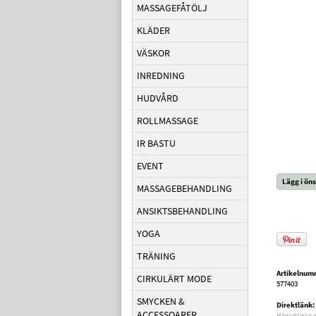
MASSAGEFÅTÖLJ
KLÄDER
VÄSKOR
INREDNING
HUDVÅRD
ROLLMASSAGE
IR BASTU
EVENT
Lägg i öns
MASSAGEBEHANDLING
ANSIKTSBEHANDLING
YOGA
TRÄNING
Artikelnum
CIRKULÄRT MODE
577403
SMYCKEN &
Direktlänk:
ACCESSOARER
Högerklicka 