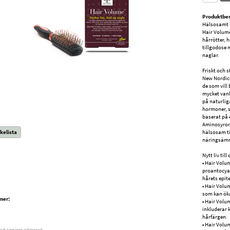
Produktbes
Hälsosamt 
Hair Volume
hårrötter, 
tillgodose 
naglar.
Friskt och s
New Nordics
de som vill
mycket vanli
på naturlig
hormoner, s
baserat på 
Aminosyror,
kelista
hälsosam ti
näringsämne
Nytt liv till
• Hair Volu
proantocyan
hårets epite
• Hair Volum
som kan ök
mer:
• Hair Volu
inkluderar 
hårfärgen.
• Hair Volum
och kopiera adressen