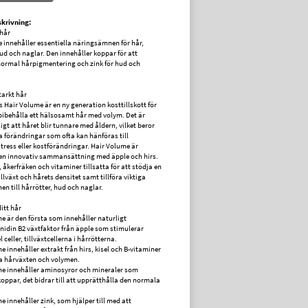
krivning:
hår
 innehåller essentiella näringsämnen för hår,
hud och naglar. Den innehåller koppar för att
normal hårpigmentering och zink för hud och
tarkt hår
 Hair Volume är en ny generation kosttillskott för
 bibehålla ett hälsosamt hår med volym. Det är
gt att håret blir tunnare med åldern, vilket beror
a förändringar som ofta kan hänföras till
tress eller kostförändringar. Hair Volume är
en innovativ sammansättning med äpple och hirs.
 åkerfräken och vitaminer tillsatta för att stödja en
llväxt och hårets densitet samt tillföra viktiga
n till hårrötter, hud och naglar.
 ditt hår
me är den första som innehåller naturligt
idin B2 växtfaktor från äpple som stimulerar
l celler, tillväxtcellerna i hårrötterna.
e innehåller extrakt från hirs, kisel och B-vitaminer
a hårväxten och volymen.
me innehåller aminosyror och mineraler som
koppar, det bidrar till att upprätthålla den normala
e innehåller zink, som hjälper till med att