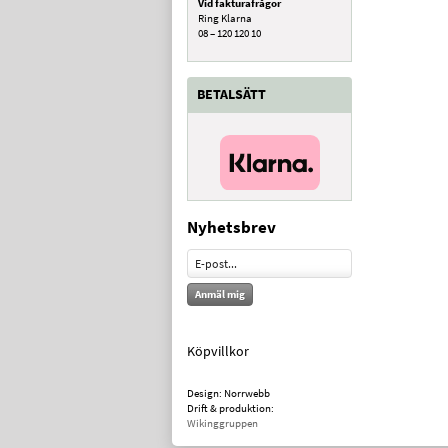
Vid fakturafrågor
Ring Klarna
08 – 120 120 10
BETALSÄTT
Nyhetsbrev
Anmäl mig
Köpvillkor
Design: Norrwebb
Drift & produktion:
Wikinggruppen