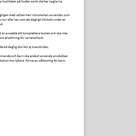
a kvaliteten på huden samt stärker naglarna.
agligen med vatten Hair Volume kan användas som
s kur eller tas som ett dagligt tillskott under en
od.
tt är avsedda att komplettera kosten och ska inte
m ersättning för varierad kost.
ad daglig dos bör ej överskridas.
mmande och barn ska endast använda produkten
ltation hos läkare. Förvaras oåtkomlig för barn.