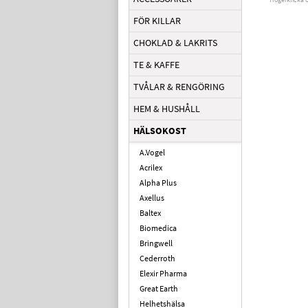
FÖR KILLAR
CHOKLAD & LAKRITS
TE & KAFFE
TVÅLAR & RENGÖRING
HEM & HUSHÅLL
HÄLSOKOST
A.Vogel
Acrilex
Alpha Plus
Axellus
Baltex
Biomedica
Bringwell
Cederroth
Elexir Pharma
Great Earth
Helhetshälsa