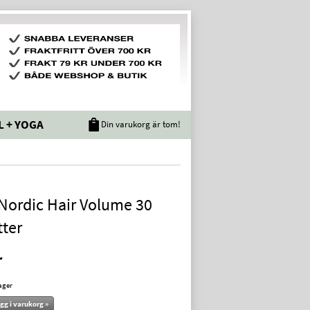
L + YOGA
Din varukorg är tom!
Nordic Hair Volume 30
tter
r
lager
gg i varukorg »