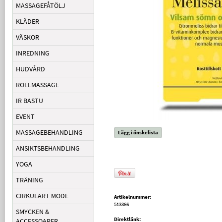
MASSAGEFÅTÖLJ
KLÄDER
VÄSKOR
INREDNING
HUDVÅRD
ROLLMASSAGE
IR BASTU
EVENT
MASSAGEBEHANDLING
Lägg i önskelista
ANSIKTSBEHANDLING
YOGA
TRÄNING
CIRKULÄRT MODE
Artikelnummer:
513366
SMYCKEN &
Direktlänk:
ACCESSOARER