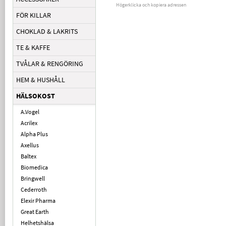
Högerklicka och kopiera adressen
FÖR KILLAR
CHOKLAD & LAKRITS
TE & KAFFE
TVÅLAR & RENGÖRING
HEM & HUSHÅLL
HÄLSOKOST
A.Vogel
Acrilex
Alpha Plus
Axellus
Baltex
Biomedica
Bringwell
Cederroth
Elexir Pharma
Great Earth
Helhetshälsa