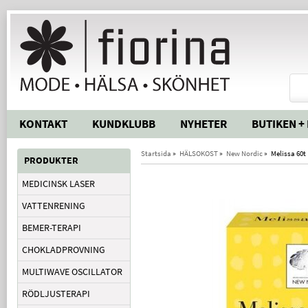
KONTAKT
KUNDKLUBB
NYHETER
BUTIKEN +
Startsida
»
HÄLSOKOST
»
New Nordic
»
Melissa 60t
PRODUKTER
MEDICINSK LASER
VATTENRENING
BEMER-TERAPI
CHOKLADPROVNING
MULTIWAVE OSCILLATOR
RÖDLJUSTERAPI