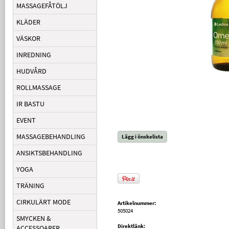
MASSAGEFÅTÖLJ
KLÄDER
VÄSKOR
INREDNING
HUDVÅRD
ROLLMASSAGE
IR BASTU
EVENT
MASSAGEBEHANDLING
Lägg i önskelista
ANSIKTSBEHANDLING
YOGA
TRÄNING
CIRKULÄRT MODE
Artikelnummer:
505024
SMYCKEN &
Direktlänk:
ACCESSOARER