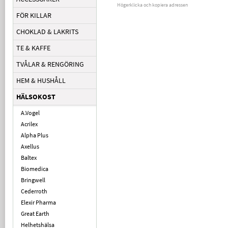
Högerklicka och kopiera adressen
FÖR KILLAR
CHOKLAD & LAKRITS
TE & KAFFE
TVÅLAR & RENGÖRING
HEM & HUSHÅLL
HÄLSOKOST
A.Vogel
Acrilex
Alpha Plus
Axellus
Baltex
Biomedica
Bringwell
Cederroth
Elexir Pharma
Great Earth
Helhetshälsa