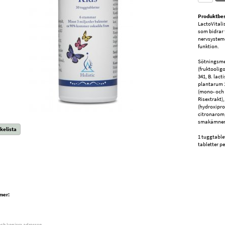
Produktbes
LactoVitali
som bidrar 
nervsystem
funktion.
Sötningsmed
(fruktoolig
341, B. lact
plantarum 
(mono- och 
Risextrakt)
(hydroxipro
citronarom,
smakämnen
kelista
1 tuggtable
tabletter pe
mer:
och kopiera adressen