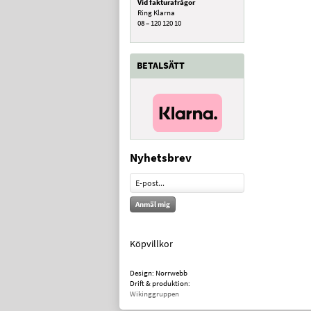
Vid fakturafrågor
Ring Klarna
08 – 120 120 10
BETALSÄTT
Nyhetsbrev
Anmäl mig
Köpvillkor
Design: Norrwebb
Drift & produktion:
Wikinggruppen