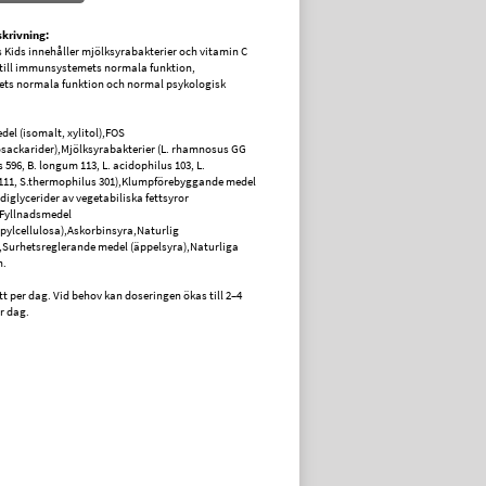
krivning:
s Kids innehåller mjölksyrabakterier och vitamin C
till immunsystemets normala funktion,
ets normala funktion och normal psykologisk
el (isomalt, xylitol),FOS
osackarider),Mjölksyrabakterier (L. rhamnosus GG
is 596, B. longum 113, L. acidophilus 103, L.
111, S.thermophilus 301),Klumpförebyggande medel
diglycerider av vegetabiliska fettsyror
,Fyllnadsmedel
pylcellulosa),Askorbinsyra,Naturlig
Surhetsreglerande medel (äppelsyra),Naturliga
.
tt per dag. Vid behov kan doseringen ökas till 2–4
r dag.