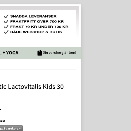
L + YOGA
Din varukorg är tom!
tic Lactovitalis Kids 30
r
lager
gg i varukorg »