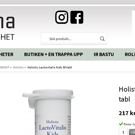
HETER
BUTIKEN + EN TRAPPA UPP
IR BASTU
ROL
OKOST
»
Holistic
»
Holistic Lactovitalis Kids 30 tabl
Holis
tabl
217 k
Finns i 
Lä