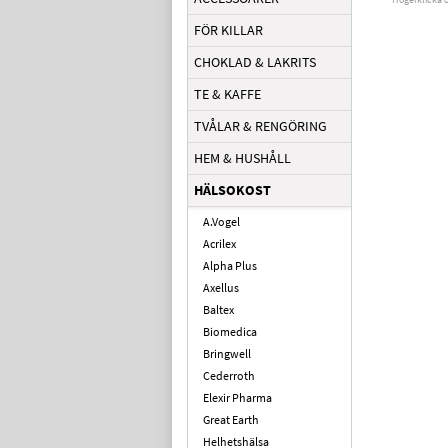
FÖR KILLAR
CHOKLAD & LAKRITS
TE & KAFFE
TVÅLAR & RENGÖRING
HEM & HUSHÅLL
HÄLSOKOST
A.Vogel
Acrilex
Alpha Plus
Axellus
Baltex
Biomedica
Bringwell
Cederroth
Elexir Pharma
Great Earth
Helhetshälsa