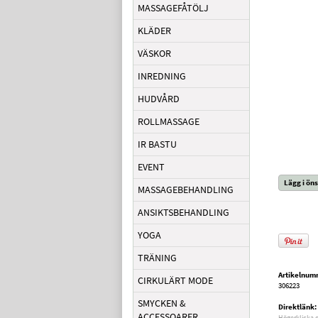
MASSAGEFÅTÖLJ
KLÄDER
VÄSKOR
INREDNING
HUDVÅRD
ROLLMASSAGE
IR BASTU
EVENT
Lägg i öns
MASSAGEBEHANDLING
ANSIKTSBEHANDLING
YOGA
TRÄNING
Artikelnum
CIRKULÄRT MODE
306223
SMYCKEN &
Direktlänk:
ACCESSOARER
Högerklicka 