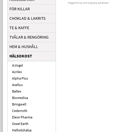
Högerklicka och kopiera adressen
FÖR KILLAR
CHOKLAD & LAKRITS
TE & KAFFE
TVÅLAR & RENGÖRING
HEM & HUSHÅLL
HÄLSOKOST
A.Vogel
Acrilex
Alpha Plus
Axellus
Baltex
Biomedica
Bringwell
Cederroth
Elexir Pharma
Great Earth
Helhetshälsa