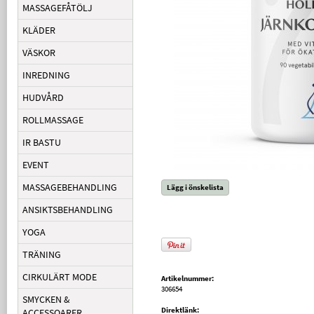
MASSAGEFÅTÖLJ
KLÄDER
VÄSKOR
INREDNING
HUDVÅRD
ROLLMASSAGE
IR BASTU
EVENT
MASSAGEBEHANDLING
Lägg i önskelista
ANSIKTSBEHANDLING
YOGA
TRÄNING
CIRKULÄRT MODE
Artikelnummer:
306654
SMYCKEN &
Direktlänk:
ACCESSOARER