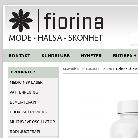
KONTAKT
KUNDKLUBB
NYHETER
BUTIKEN +
Startsida
»
HÄLSOKOST
»
Holistic
»
Holistic Järnk
PRODUKTER
MEDICINSK LASER
VATTENRENING
BEMER-TERAPI
CHOKLADPROVNING
MULTIWAVE OSCILLATOR
RÖDLJUSTERAPI