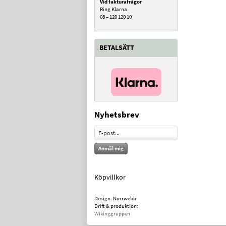
Vid fakturafrågor
Ring Klarna
08 – 120 120 10
BETALSÄTT
Nyhetsbrev
Anmäl mig
Köpvillkor
Design: Norrwebb
Drift & produktion:
Wikinggruppen