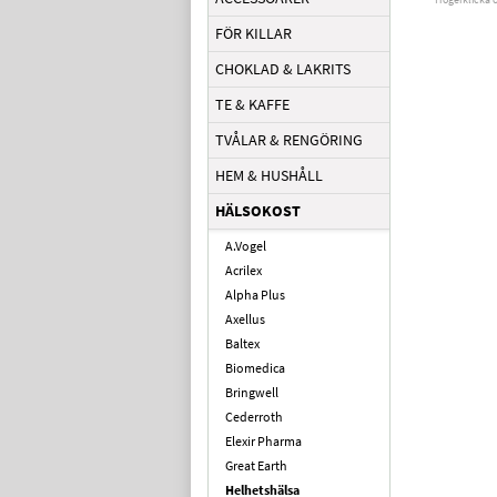
FÖR KILLAR
CHOKLAD & LAKRITS
TE & KAFFE
TVÅLAR & RENGÖRING
HEM & HUSHÅLL
HÄLSOKOST
A.Vogel
Acrilex
Alpha Plus
Axellus
Baltex
Biomedica
Bringwell
Cederroth
Elexir Pharma
Great Earth
Helhetshälsa