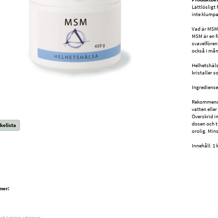
Lättlösligt
inte klumpa
Vad är MSM
MSM är en f
svavelfören
också i mån
Helhetshäls
kristaller s
Ingrediense
Rekommender
vatten eller
Överskrid i
dosen och tr
kelista
orolig. Min
Innehåll: 1
mer:
och kopiera adressen