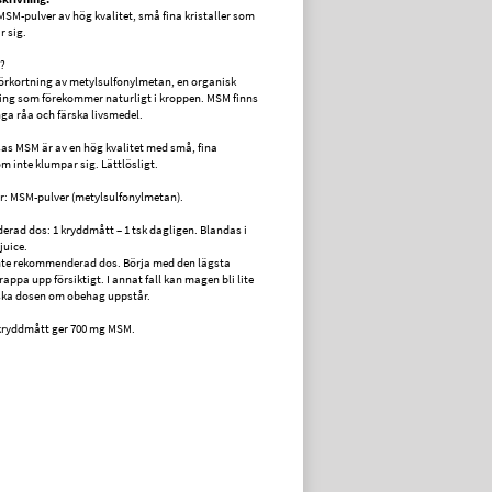
 MSM-pulver av hög kvalitet, små fina kristaller som
r sig.
?
örkortning av metylsulfonylmetan, en organisk
ing som förekommer naturligt i kroppen. MSM finns
ga råa och färska livsmedel.
as MSM är av en hög kvalitet med små, fina
om inte klumpar sig. Lättlösligt.
r: MSM-pulver (metylsulfonylmetan).
ad dos: 1 kryddmått – 1 tsk dagligen. Blandas i
 juice.
nte rekommenderad dos. Börja med den lägsta
appa upp försiktigt. I annat fall kan magen bli lite
ska dosen om obehag uppstår.
 kryddmått ger 700 mg MSM.