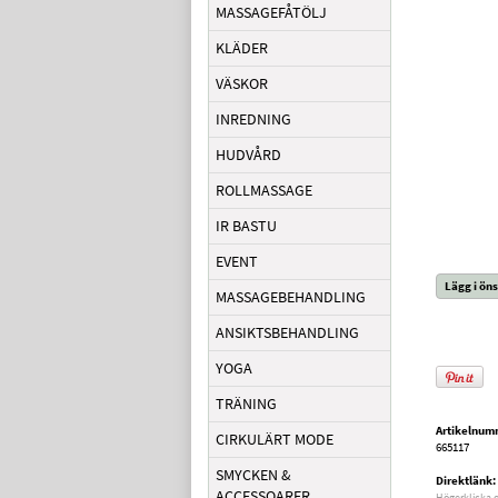
MASSAGEFÅTÖLJ
KLÄDER
VÄSKOR
INREDNING
HUDVÅRD
ROLLMASSAGE
IR BASTU
EVENT
Lägg i öns
MASSAGEBEHANDLING
ANSIKTSBEHANDLING
YOGA
TRÄNING
Artikelnum
CIRKULÄRT MODE
665117
SMYCKEN &
Direktlänk:
ACCESSOARER
Högerklicka 