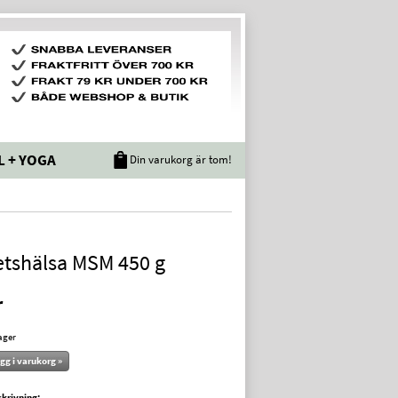
L + YOGA
Din varukorg är tom!
etshälsa MSM 450 g
r
lager
gg i varukorg »
krivning: