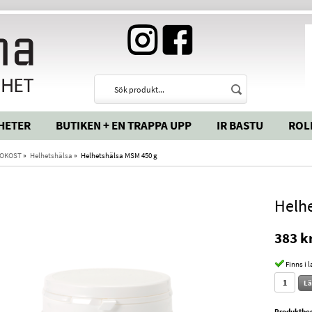
HETER
BUTIKEN + EN TRAPPA UPP
IR BASTU
ROL
OKOST
»
Helhetshälsa
»
Helhetshälsa MSM 450 g
Helh
383 k
Finns i 
Lä
Produktbes