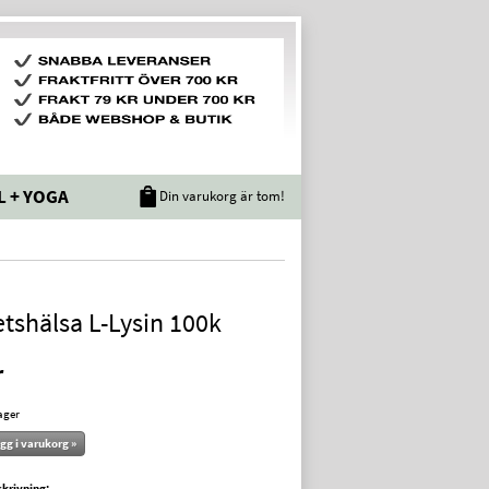
L + YOGA
Din varukorg är tom!
tshälsa L-Lysin 100k
r
lager
gg i varukorg »
krivning: