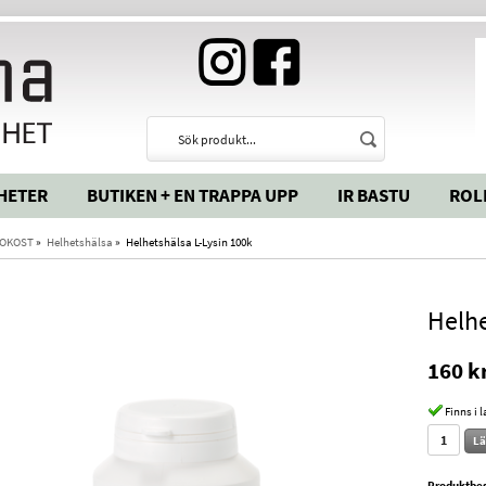
HETER
BUTIKEN + EN TRAPPA UPP
IR BASTU
ROL
OKOST
»
Helhetshälsa
»
Helhetshälsa L-Lysin 100k
Helhe
160 k
Finns i 
Lä
Produktbes