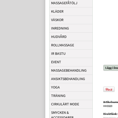
MASSAGEFÅTÖLJ
KLÄDER
VÄSKOR
INREDNING
HUDVÅRD
ROLLMASSAGE
IR BASTU
EVENT
Lägg i öns
MASSAGEBEHANDLING
ANSIKTSBEHANDLING
YOGA
TRÄNING
Artikelnum
CIRKULÄRT MODE
HH3320
SMYCKEN &
Direktlänk:
ACCESSOARER
Högerklicka 