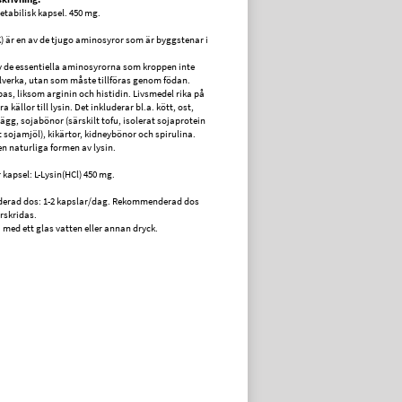
getabilisk kapsel. 450 mg.
 K) är en av de tjugo aminosyror som är byggstenar i
v de essentiella aminosyrorna som kroppen inte
illverka, utan som måste tillföras genom födan.
bas, liksom arginin och histidin. Livsmedel rika på
a källor till lysin. Det inkluderar bl.a. kött, ost,
, ägg, sojabönor (särskilt tofu, isolerat sojaprotein
t sojamjöl), kikärtor, kidneybönor och spirulina.
en naturliga formen av lysin.
 kapsel: L-Lysin(HCl) 450 mg.
rad dos: 1-2 kapslar/dag. Rekommenderad dos
erskridas.
a med ett glas vatten eller annan dryck.