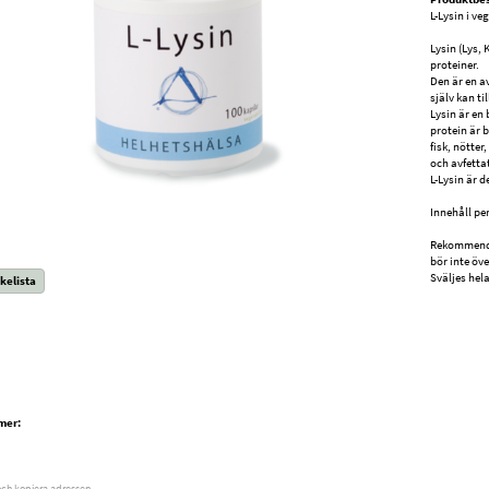
L-Lysin i ve
Lysin (Lys,
proteiner.
Den är en a
själv kan t
Lysin är en 
protein är br
fisk, nötter
och avfetta
L-Lysin är d
Innehåll per
Rekommende
bör inte öv
Sväljes hel
kelista
mer:
och kopiera adressen