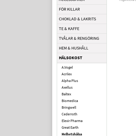
FÖR KILLAR
CHOKLAD & LAKRITS
TE & KAFFE
TVÅLAR & RENGÖRING
HEM & HUSHÅLL
HÄLSOKOST
A.Vogel
Acrilex
Alpha Plus
Axellus
Baltex
Biomedica
Bringwell
Cederroth
Elexir Pharma
Great Earth
Helhetshälsa