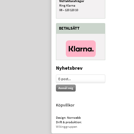
Vid fakturafrågor
Ring Klarna
08 – 120 120 10
BETALSÄTT
Nyhetsbrev
Anmäl mig
Köpvillkor
Design: Norrwebb
Drift & produktion:
Wikinggruppen