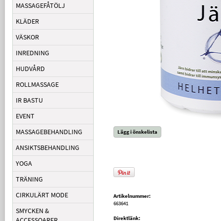
MASSAGEFÅTÖLJ
KLÄDER
VÄSKOR
INREDNING
HUDVÅRD
ROLLMASSAGE
IR BASTU
EVENT
MASSAGEBEHANDLING
Lägg i önskelista
ANSIKTSBEHANDLING
YOGA
TRÄNING
CIRKULÄRT MODE
Artikelnummer:
663641
SMYCKEN &
Direktlänk:
ACCESSOARER