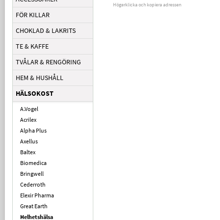
Högerklicka och kopiera adressen
FÖR KILLAR
CHOKLAD & LAKRITS
TE & KAFFE
TVÅLAR & RENGÖRING
HEM & HUSHÅLL
HÄLSOKOST
A.Vogel
Acrilex
Alpha Plus
Axellus
Baltex
Biomedica
Bringwell
Cederroth
Elexir Pharma
Great Earth
Helhetshälsa