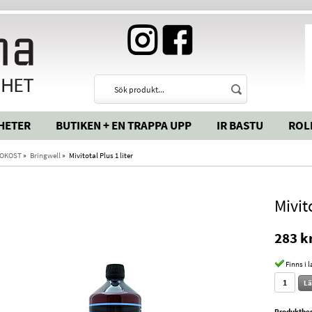
HETER
BUTIKEN + EN TRAPPA UPP
IR BASTU
ROL
OKOST
»
Bringwell
»
Mivitotal Plus 1 liter
Mivito
283 k
Finns i 
Lä
Produktbes