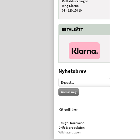
Vid fakturafrågor
Ring Klarna
08 – 120 120 10
BETALSÄTT
Nyhetsbrev
Anmäl mig
Köpvillkor
Design: Norrwebb
Drift & produktion:
Wikinggruppen