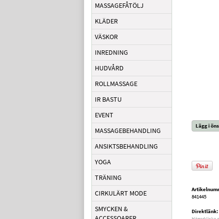
MASSAGEFÅTÖLJ
KLÄDER
VÄSKOR
INREDNING
HUDVÅRD
ROLLMASSAGE
IR BASTU
EVENT
Lägg i öns
MASSAGEBEHANDLING
ANSIKTSBEHANDLING
YOGA
TRÄNING
Artikelnum
CIRKULÄRT MODE
841445
SMYCKEN &
Direktlänk:
ACCESSOARER
Högerklicka 