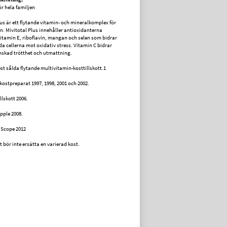
ör hela familjen
lus är ett flytande vitamin- och mineralkomplex för
en. Mivitotal Plus innehåller antioxidanterna
vitamin E, riboflavin, mangan och selen som bidrar
dda cellerna mot oxidativ stress. Vitamin C bidrar
inskad trötthet och utmattning.
st sålda flytande multivitamin-kosttillskott.1
kostpreparat 1997, 1998, 2001 och 2002.
llskott 2006.
pple 2008.
*Scope 2012
t bör inte ersätta en varierad kost.