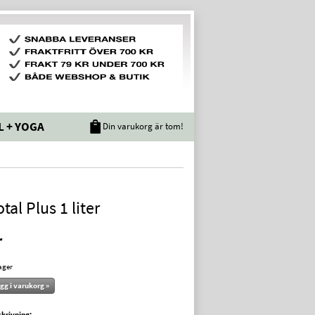
L + YOGA
Din varukorg är tom!
tal Plus 1 liter
r
lager
gg i varukorg »
krivning: