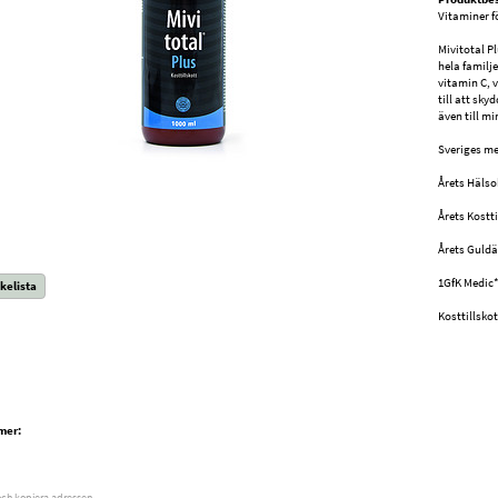
Vitaminer f
Mivitotal P
hela familj
vitamin C, 
till att sky
även till m
Sveriges me
Årets Hälso
Årets Kostti
Årets Guldä
1GfK Medic
kelista
Kosttillskot
mer:
och kopiera adressen