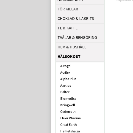
FÖR KILLAR
CHOKLAD & LAKRITS
TE & KAFFE
TVÅLAR & RENGÖRING
HEM & HUSHÅLL
HÄLSOKOST
A.Vogel
Acrilex
Alpha Plus
Axellus
Baltex
Biomedica
Bringwell
Cederroth
Elexir Pharma
Great Earth
Helhetshälsa