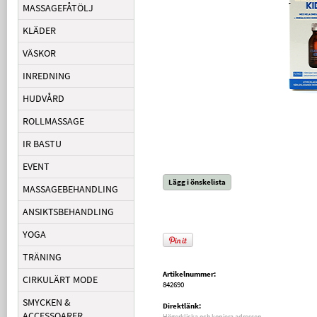
MASSAGEFÅTÖLJ
KLÄDER
VÄSKOR
INREDNING
HUDVÅRD
ROLLMASSAGE
IR BASTU
EVENT
Lägg i önskelista
MASSAGEBEHANDLING
ANSIKTSBEHANDLING
YOGA
TRÄNING
Artikelnummer:
CIRKULÄRT MODE
842690
SMYCKEN &
Direktlänk:
ACCESSOARER
Högerklicka och kopiera adressen