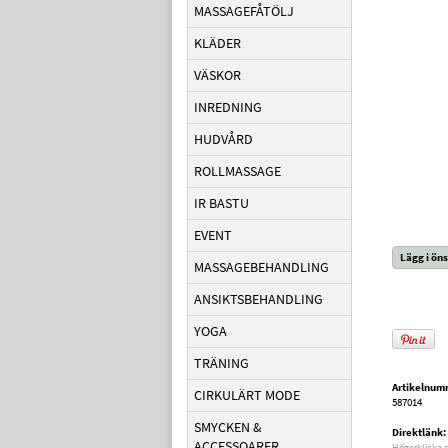
MASSAGEFÅTÖLJ
KLÄDER
VÄSKOR
INREDNING
HUDVÅRD
ROLLMASSAGE
IR BASTU
EVENT
Lägg i öns
MASSAGEBEHANDLING
ANSIKTSBEHANDLING
YOGA
TRÄNING
Artikelnum
CIRKULÄRT MODE
587014
SMYCKEN &
Direktlänk:
ACCESSOARER
Högerklicka 