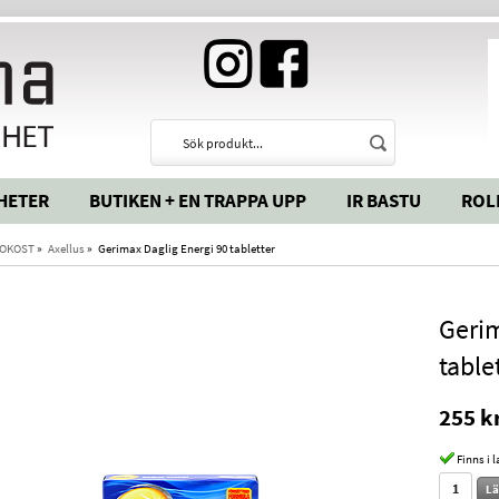
HETER
BUTIKEN + EN TRAPPA UPP
IR BASTU
ROL
OKOST
»
Axellus
»
Gerimax Daglig Energi 90 tabletter
Gerim
table
255 k
Finns i 
Lä