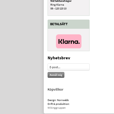
Vid fakturafrågor
Ring Klarna
08 – 120 120 10
BETALSÄTT
Nyhetsbrev
Anmäl mig
Köpvillkor
Design: Norrwebb
Drift & produktion:
Wikinggruppen