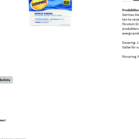
Produktbes
Gerimax Dag
kan ta varje
Förutom 12 
produkterna
energivand
Dosering: 1
Gäller för v
Förvaring: 
kelista
mer:
och kopiera adressen