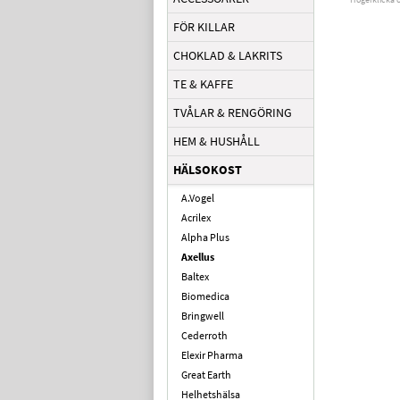
FÖR KILLAR
CHOKLAD & LAKRITS
TE & KAFFE
TVÅLAR & RENGÖRING
HEM & HUSHÅLL
HÄLSOKOST
A.Vogel
Acrilex
Alpha Plus
Axellus
Baltex
Biomedica
Bringwell
Cederroth
Elexir Pharma
Great Earth
Helhetshälsa