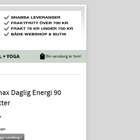
L + YOGA
Din varukorg är tom!
ax Daglig Energi 90
tter
r
lager
gg i varukorg »