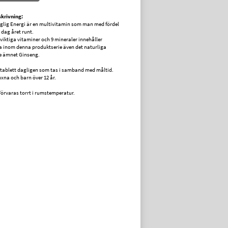
krivning:
lig Energi är en multivitamin som man med fördel
 dag året runt.
viktiga vitaminer och 9 mineraler innehåller
 inom denna produktserie även det naturliga
e ämnet Ginseng.
 tablett dagligen som tas i samband med måltid.
uxna och barn över 12 år.
Förvaras torrt i rumstemperatur.