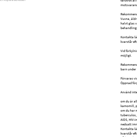
färskrot av 
motsvarande
Rekommend
Vuxna, äldr
halvt glas 
behandlingst
Kontakta l
kvarstår eft
Vid förkyln
möjligt.
Rekommendera
barn under 1
Förvaras vi
Öppnad förp
Använd int
om du är al
kamomill, p
om du har 
tuberculos,
AIDS, HIV-i
nedsatt im
Kontakta l
kvarstår ef