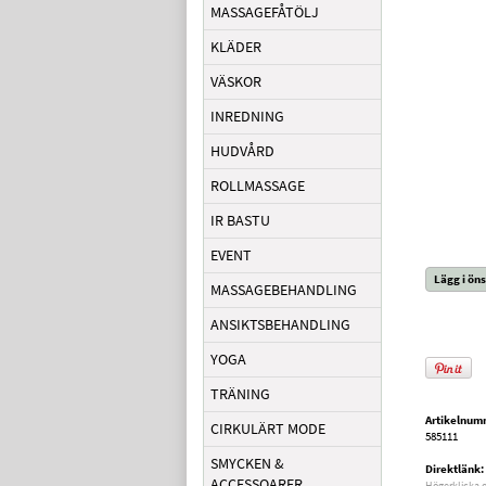
MASSAGEFÅTÖLJ
KLÄDER
VÄSKOR
INREDNING
HUDVÅRD
ROLLMASSAGE
IR BASTU
EVENT
Lägg i öns
MASSAGEBEHANDLING
ANSIKTSBEHANDLING
YOGA
TRÄNING
Artikelnum
CIRKULÄRT MODE
585111
SMYCKEN &
Direktlänk:
ACCESSOARER
Högerklicka 