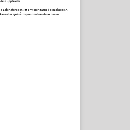
deln uppträder.
id Echinaforce enligt anvisningarna i bipacksedeln.
kare eller sjukvårdspersonal om du är osäker.