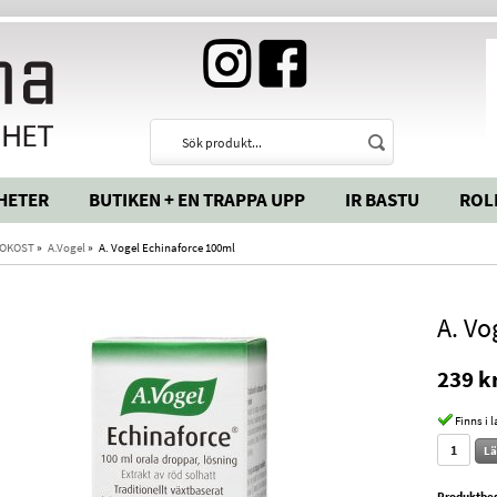
HETER
BUTIKEN + EN TRAPPA UPP
IR BASTU
ROL
OKOST
»
A.Vogel
»
A. Vogel Echinaforce 100ml
A. Vo
239 k
Finns i 
Lä
Produktbes