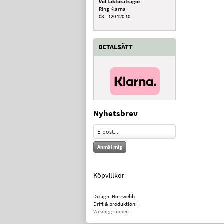
Vid fakturafrågor
Ring Klarna
08 – 120 120 10
BETALSÄTT
Nyhetsbrev
Anmäl mig
Köpvillkor
Design: Norrwebb
Drift & produktion:
Wikinggruppen