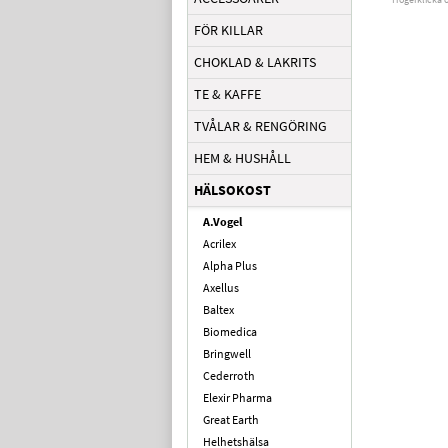
FÖR KILLAR
CHOKLAD & LAKRITS
TE & KAFFE
TVÅLAR & RENGÖRING
HEM & HUSHÅLL
HÄLSOKOST
A.Vogel
Acrilex
Alpha Plus
Axellus
Baltex
Biomedica
Bringwell
Cederroth
Elexir Pharma
Great Earth
Helhetshälsa