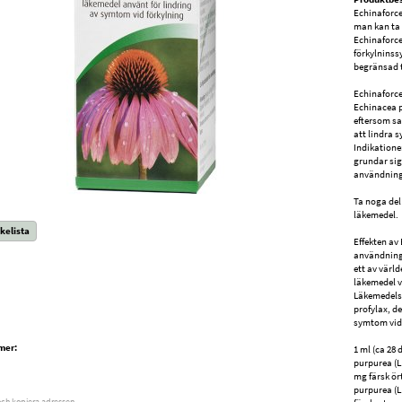
Echinaforce
man kan ta 
Echinaforce
förkylninss
begränsad t
Echinaforce
Echinacea p
eftersom s
att lindra 
Indikatione
grundar sig
användning
Ta noga del
läkemedel.
kelista
Effekten av
användning,
ett av värl
läkemedel v
Läkemedels
profylax, de
symtom vid 
mer:
1 ml (ca 28
purpurea (L
mg färsk ör
purpurea (L
och kopiera adressen