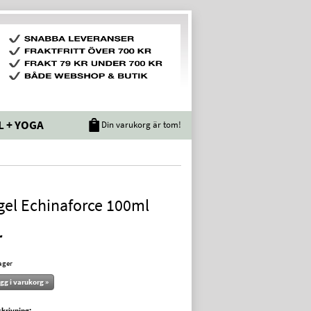
L + YOGA
Din varukorg är tom!
gel Echinaforce 100ml
r
lager
gg i varukorg »
krivning: