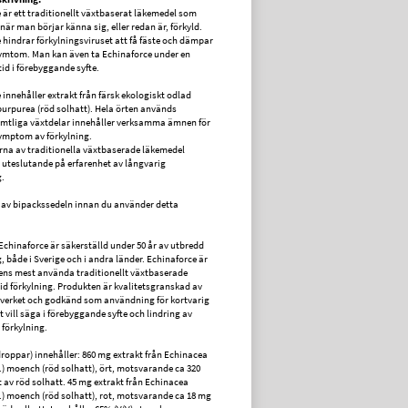
 är ett traditionellt växtbaserat läkemedel som
när man börjar känna sig, eller redan är, förkyld.
 hindrar förkylningsviruset att få fäste och dämpar
ymtom. Man kan även ta Echinaforce under en
id i förebyggande syfte.
 innehåller extrakt från färsk ekologiskt odlad
urpurea (röd solhatt). Hela örten används
amtliga växtdelar innehåller verksamma ämnen för
symptom av förkylning.
rna av traditionella växtbaserade läkemedel
 uteslutande på erfarenhet av långvarig
.
 av bipackssedeln innan du använder detta
 Echinaforce är säkerställd under 50 år av utbredd
 både i Sverige och i andra länder. Echinaforce är
dens mest använda traditionellt växtbaserade
id förkylning. Produkten är kvalitetsgranskad av
verket och godkänd som användning för kortvarig
t vill säga i förebyggande syfte och lindring av
förkylning.
 droppar) innehåller: 860 mg extrakt från Echinacea
.) moench (röd solhatt), ört, motsvarande ca 320
t av röd solhatt. 45 mg extrakt från Echinacea
.) moench (röd solhatt), rot, motsvarande ca 18 mg