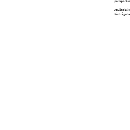
på bipackse
Använd allt
Rådfråga lä