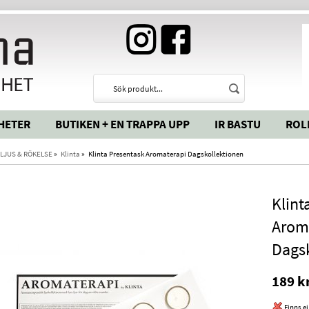
HETER
BUTIKEN + EN TRAPPA UPP
IR BASTU
ROL
LJUS & RÖKELSE
»
Klinta
»
Klinta Presentask Aromaterapi Dagskollektionen
Klint
Arom
Dags
189 k
Finns ej