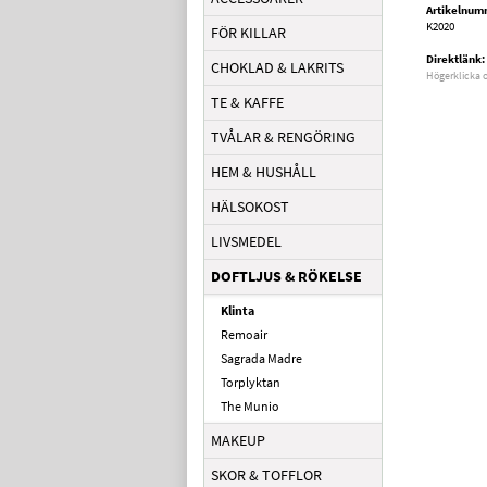
Artikelnum
K2020
FÖR KILLAR
Direktlänk:
CHOKLAD & LAKRITS
Högerklicka 
TE & KAFFE
TVÅLAR & RENGÖRING
HEM & HUSHÅLL
HÄLSOKOST
LIVSMEDEL
DOFTLJUS & RÖKELSE
Klinta
Remoair
Sagrada Madre
Torplyktan
The Munio
MAKEUP
SKOR & TOFFLOR