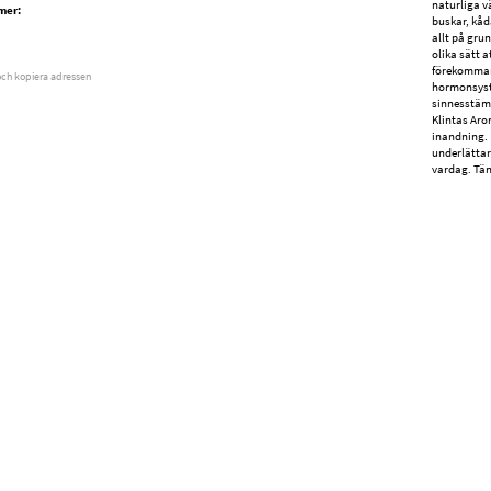
naturliga vä
mer:
buskar, kåd
allt på gru
olika sätt a
förekommand
och kopiera adressen
hormonsyst
sinnesstämn
Klintas Aro
inandning. 
underlättar
vardag. Tän