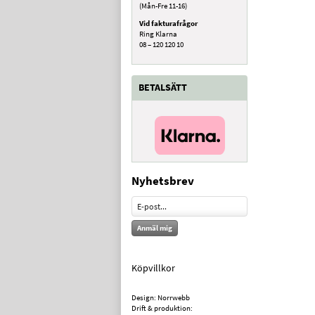
(Mån-Fre 11-16)
Vid fakturafrågor
Ring Klarna
08 – 120 120 10
BETALSÄTT
Nyhetsbrev
Anmäl mig
Köpvillkor
Design: Norrwebb
Drift & produktion: