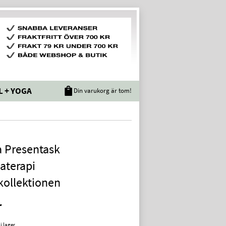
L + YOGA
Din varukorg är tom!
a Presentask
aterapi
kollektionen
r
 i lager