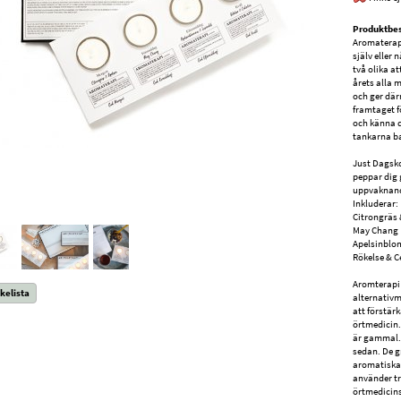
Produktbes
Aromaterapi
själv eller
två olika at
årets alla 
och ger där
framtaget f
och känna d
tankarna b
Just Dagsko
peppar dig
uppvaknande
Inkluderar:
Citrongräs 
May Chang
Apelsinblo
Rökelse & C
Aromterapi 
kelista
alternativm
att förstärk
örtmedicin
är gammal. 
sedan. De g
aromatiska 
använder tr
örtmedicins