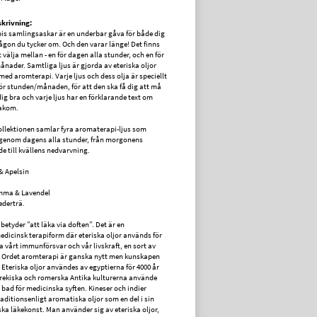
krivning:
s samlingsaskar är en underbar gåva för både dig
 någon du tycker om. Och den varar länge! Det finns
t välja mellan - en för dagen alla stunder, och en för
månader. Samtliga ljus är gjorda av eteriska oljor
med aromterapi. Varje ljus och dess olja är speciellt
ör stunden/månaden, för att den ska få dig att må
ig bra och varje ljus har en förklarande text om
akom.
llektionen samlar fyra aromaterapi-ljus som
 genom dagens alla stunder, från morgonens
 till kvällens nedvarvning.
& Apelsin
mma & Lavendel
ederträ.
betyder ”att läka via doften”. Det är en
edicinsk terapiform där eteriska oljor används för
a vårt immunförsvar och vår livskraft, en sort av
. Ordet aromterapi är ganska nytt men kunskapen
Eteriska oljor användes av egyptierna för 4000 år
rekiska och romerska Antika kulturerna använde
bad för medicinska syften. Kineser och indier
aditionsenligt aromatiska oljor som en del i sin
ka läkekonst. Man använder sig av eteriska oljor,