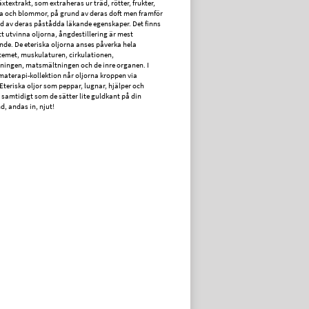
xtextrakt, som extraheras ur träd, rötter, frukter,
a och blommor, på grund av deras doft men framför
nd av deras påstådda läkande egenskaper. Det finns
tt utvinna oljorna, ångdestillering är mest
e. De eteriska oljorna anses påverka hela
emet, muskulaturen, cirkulationen,
ingen, matsmältningen och de inre organen. I
materapi-kollektion når oljorna kroppen via
Eteriska oljor som peppar, lugnar, hjälper och
 samtidigt som de sätter lite guldkant på din
d, andas in, njut!