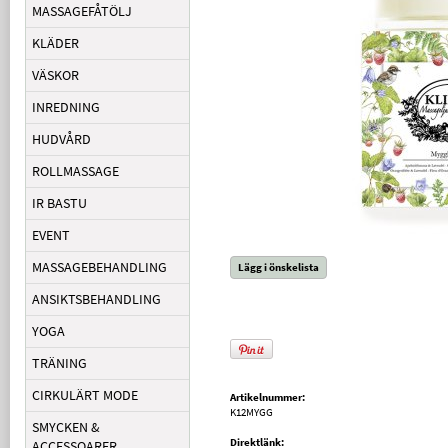
MASSAGEFÅTÖLJ
KLÄDER
VÄSKOR
INREDNING
HUDVÅRD
ROLLMASSAGE
IR BASTU
EVENT
MASSAGEBEHANDLING
Lägg i önskelista
ANSIKTSBEHANDLING
YOGA
TRÄNING
CIRKULÄRT MODE
Artikelnummer:
K12MYGG
SMYCKEN &
Direktlänk:
ACCESSOARER