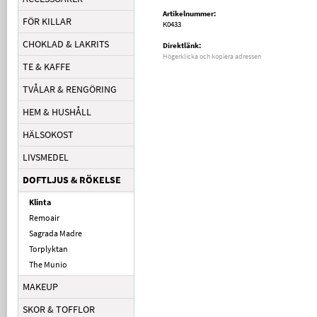
Artikelnummer:
FÖR KILLAR
K0433
CHOKLAD & LAKRITS
Direktlänk:
Högerklicka och kopiera adressen
TE & KAFFE
TVÅLAR & RENGÖRING
HEM & HUSHÅLL
HÄLSOKOST
LIVSMEDEL
DOFTLJUS & RÖKELSE
Klinta
Remoair
Sagrada Madre
Torplyktan
The Munio
MAKEUP
SKOR & TOFFLOR