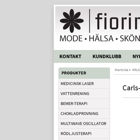
KONTAKT
KUNDKLUBB
NY
Startsida
»
HÄLS
PRODUKTER
MEDICINSK LASER
Carls
VATTENRENING
BEMER-TERAPI
CHOKLADPROVNING
MULTIWAVE OSCILLATOR
RÖDLJUSTERAPI