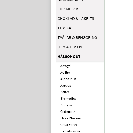
FÖR KILLAR
CHOKLAD & LAKRITS
TE & KAFFE
TVÅLAR & RENGÖRING
HEM & HUSHÅLL
HÄLSOKOST
A.Vogel
Acrilex
Alpha Plus
Axellus
Baltex
Biomedica
Bringwell
Cederroth
Elexir Pharma
Great Earth
Helhetshälsa