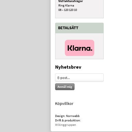
Vid fakturafrågor
Ring Klarna
08 – 120 120 10
BETALSÄTT
Nyhetsbrev
Anmäl mig
Köpvillkor
Design: Norrwebb
Drift & produktion:
Wikinggruppen